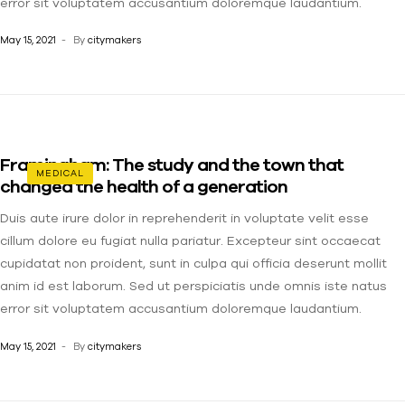
error sit voluptatem accusantium doloremque laudantium.
May 15, 2021
By
citymakers
Framingham: The study and the town that
MEDICAL
changed the health of a generation
Duis aute irure dolor in reprehenderit in voluptate velit esse
cillum dolore eu fugiat nulla pariatur. Excepteur sint occaecat
cupidatat non proident, sunt in culpa qui officia deserunt mollit
anim id est laborum. Sed ut perspiciatis unde omnis iste natus
error sit voluptatem accusantium doloremque laudantium.
May 15, 2021
By
citymakers