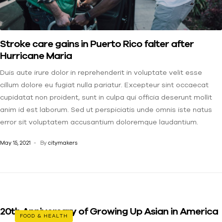
Stroke care gains in Puerto Rico falter after
Hurricane Maria
Duis aute irure dolor in reprehenderit in voluptate velit esse
cillum dolore eu fugiat nulla pariatur. Excepteur sint occaecat
cupidatat non proident, sunt in culpa qui officia deserunt mollit
anim id est laborum. Sed ut perspiciatis unde omnis iste natus
error sit voluptatem accusantium doloremque laudantium.
May 15, 2021
By
citymakers
20th Anniversary of Growing Up Asian in America
FOOD & HEALTH