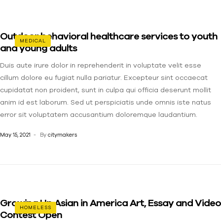
Outdoor behavioral healthcare services to youth
MEDICAL
and young adults
Duis aute irure dolor in reprehenderit in voluptate velit esse
cillum dolore eu fugiat nulla pariatur. Excepteur sint occaecat
cupidatat non proident, sunt in culpa qui officia deserunt mollit
anim id est laborum. Sed ut perspiciatis unde omnis iste natus
error sit voluptatem accusantium doloremque laudantium.
May 15, 2021
By
citymakers
Growing Up Asian in America Art, Essay and Video
HOMELESS
Contest Open